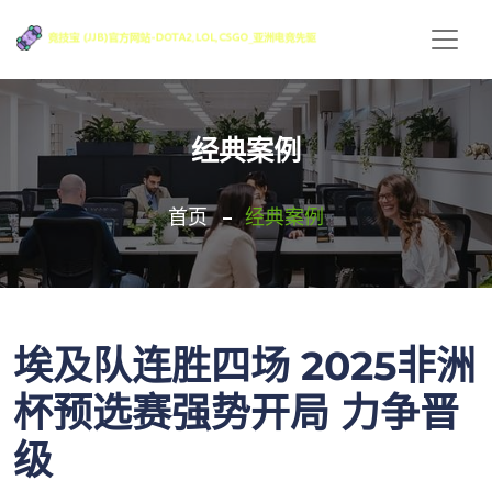
经典案例
首页
经典案例
埃及队连胜四场 2025非洲
杯预选赛强势开局 力争晋
级