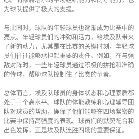
为球队提供了极大的支援。
与此同时，球队的年轻球员也逐渐成为比赛中的
亮点。年轻球员们的冲劲和活力，给埃及队带来
了新的动力，尤其是在比赛的关键时刻，年轻球
员们往往能够承担起重要的责任。例如，在与强
敌对阵时，一些年轻球员通过积极的拼抢和准确
的传球，帮助球队控制住了比赛的节奏。
总体而言，埃及队球员的身体状态和心理素质都
处于一个高水平。球队的体能教练和心理辅导团
队对球员的帮助，确保了他们能够在四场紧密的
比赛中保持高强度的表现。球员们的默契配合和
出色发挥，正是埃及队连胜四场的重要保证。