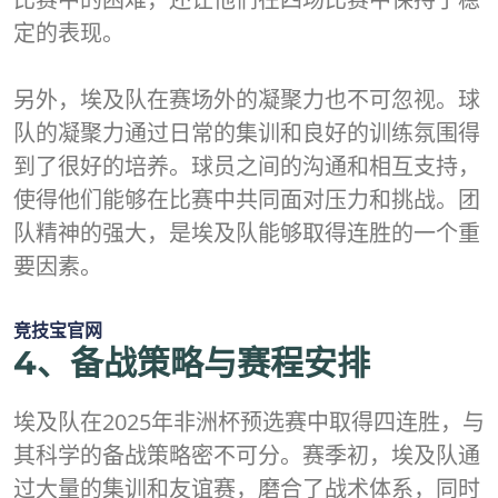
定的表现。
另外，埃及队在赛场外的凝聚力也不可忽视。球
队的凝聚力通过日常的集训和良好的训练氛围得
到了很好的培养。球员之间的沟通和相互支持，
使得他们能够在比赛中共同面对压力和挑战。团
队精神的强大，是埃及队能够取得连胜的一个重
要因素。
竞技宝官网
4、备战策略与赛程安排
埃及队在2025年非洲杯预选赛中取得四连胜，与
其科学的备战策略密不可分。赛季初，埃及队通
过大量的集训和友谊赛，磨合了战术体系，同时