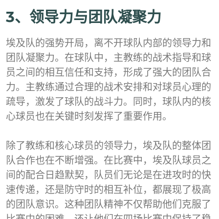
3、领导力与团队凝聚力
埃及队的强势开局，离不开球队内部的领导力和
团队凝聚力。在球队中，主教练的战术指导和球
员之间的相互信任和支持，形成了强大的团队合
力。主教练通过合理的战术安排和对球员心理的
疏导，激发了球队的战斗力。同时，球队内的核
心球员也在关键时刻发挥了重要作用。
除了教练和核心球员的领导力，埃及队的整体团
队合作也在不断增强。在比赛中，埃及队球员之
间的配合日趋默契，队员们无论是在进攻时的快
速传递，还是防守时的相互补位，都展现了极高
的团队意识。这种团队精神不仅帮助他们克服了
比赛中的困难，还让他们在四场比赛中保持了稳