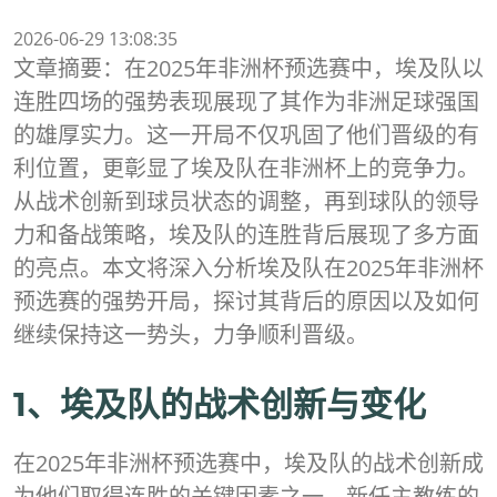
2026-06-29 13:08:35
文章摘要：在2025年非洲杯预选赛中，埃及队以
连胜四场的强势表现展现了其作为非洲足球强国
的雄厚实力。这一开局不仅巩固了他们晋级的有
利位置，更彰显了埃及队在非洲杯上的竞争力。
从战术创新到球员状态的调整，再到球队的领导
力和备战策略，埃及队的连胜背后展现了多方面
的亮点。本文将深入分析埃及队在2025年非洲杯
预选赛的强势开局，探讨其背后的原因以及如何
继续保持这一势头，力争顺利晋级。
1、埃及队的战术创新与变化
在2025年非洲杯预选赛中，埃及队的战术创新成
为他们取得连胜的关键因素之一。新任主教练的