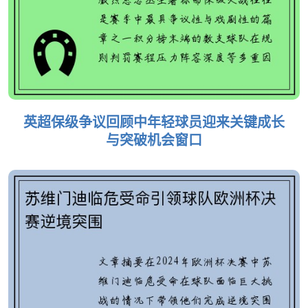
英超保级争议回顾中年轻球员迎来关键成长
与突破机会窗口