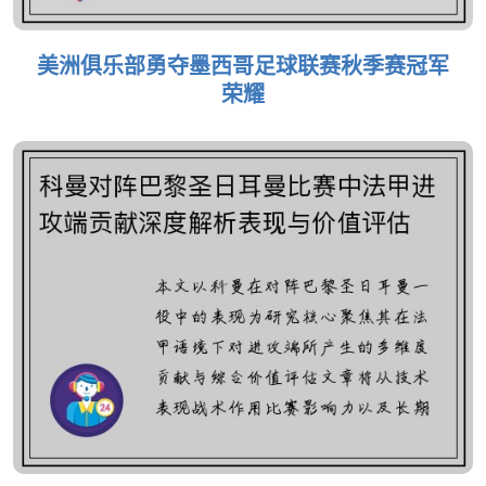
美洲俱乐部勇夺墨西哥足球联赛秋季赛冠军
荣耀