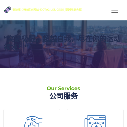
“突破极限，超越自我，尽在你的运动
领域！”
Our Services
公司服务