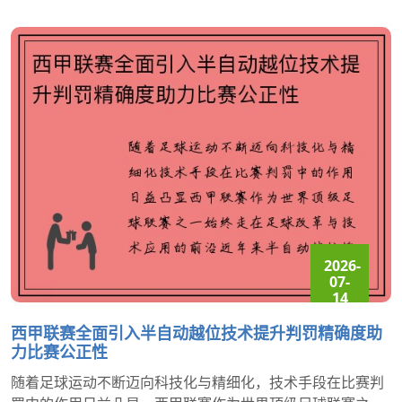
2026-
07-
14
13:16:53
西甲联赛全面引入半自动越位技术提升判罚精确度助
力比赛公正性
随着足球运动不断迈向科技化与精细化，技术手段在比赛判