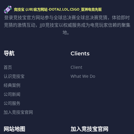
登录竞技宝官方网站参与全球总决赛全球总决赛竞猜，体验即时
竞猜的激情互动，JJB竞技宝以权威服务成为电竞玩家信赖的聚集
地。
导航
Clients
首页
Client
认识竞技宝
What We Do
经典案例
公司新闻
公司服务
加入竞技宝官网
网站地图
加入竞技宝官网