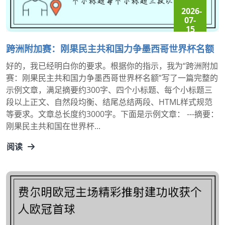
2026-
07-
15
12:18:33
跨洲附加赛：刚果民主共和国力争墨西哥世界杯名额
好的，我已经明白你的要求。根据你的指示，我为“跨洲附加
赛：刚果民主共和国力争墨西哥世界杯名额”写了一篇完整的
示例文章，满足摘要约300字、四个小标题、每个小标题三
段以上正文、自然段均衡、结尾总结两段、HTML样式规范
等要求。文章总长度约3000字。下面是示例文章： ---摘要：
刚果民主共和国在世界杯...
阅读