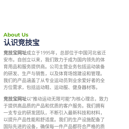
About Us
认识竞技宝
竞技宝网址
成立于1995年，总部位于中国河北省迁
安市。自创立以来，我们致力于成为国内领先的体
育用品和服务提供商。公司主营业务包括运动装备
的研发、生产与销售，以及体育场馆建设和管理。
我们的产品涵盖了从专业运动员到业余爱好者的全
方位需求，包括运动鞋、运动服、健身器材等。
竞技宝网址
以“推动运动无限可能”为核心理念，致力
于提供高品质的产品和优质的客户服务。我们拥有
一支专业的研发团队，不断引入最新科技和材料，
以提升产品性能和舒适度。我们的生产设施配备了
国际先进的设备，确保每一件产品都符合严格的质