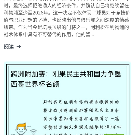
时，最终选择拒绝诱人的经济条件，并确认自己将继续留在
利物浦至少至2026年。这一决定不仅体现了球员对于竞技价
值与职业理想的坚持，也反映出他与俱乐部之间深厚的情感
纽带。作为当今足坛最顶级的门将之一，阿利松在利物浦的
战术体系中具有不可替代的作用，他的留...
阅读