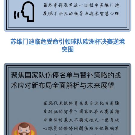
苏维门迪临危受命引领球队欧洲杯决赛逆境
突围