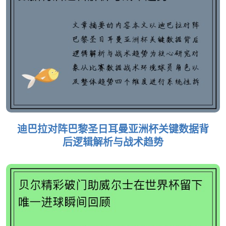
迪巴拉对阵巴黎圣日耳曼亚洲杯关键数据背
后逻辑解析与战术趋势