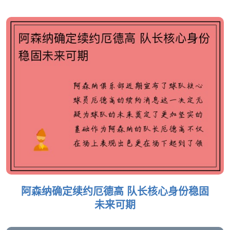
阿森纳确定续约厄德高 队长核心身份稳固
未来可期