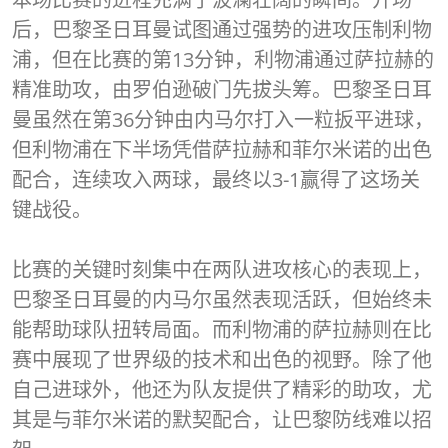
后，巴黎圣日耳曼试图通过强势的进攻压制利物
浦，但在比赛的第13分钟，利物浦通过萨拉赫的
精准助攻，由罗伯逊破门先拔头筹。巴黎圣日耳
曼虽然在第36分钟由内马尔打入一粒扳平进球，
但利物浦在下半场凭借萨拉赫和菲尔米诺的出色
配合，连续攻入两球，最终以3-1赢得了这场关
键战役。
比赛的关键时刻集中在两队进攻核心的表现上，
巴黎圣日耳曼的内马尔虽然表现活跃，但始终未
能帮助球队扭转局面。而利物浦的萨拉赫则在比
赛中展现了世界级的技术和出色的视野。除了他
自己进球外，他还为队友提供了精彩的助攻，尤
其是与菲尔米诺的默契配合，让巴黎防线难以招