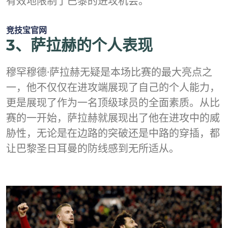
有效地限制了巴黎的进攻机会。
竞技宝官网
3、萨拉赫的个人表现
穆罕穆德·萨拉赫无疑是本场比赛的最大亮点之
一，他不仅仅在进攻端展现了自己的个人能力，
更是展现了作为一名顶级球员的全面素质。从比
赛的一开始，萨拉赫就展现出了他在进攻中的威
胁性，无论是在边路的突破还是中路的穿插，都
让巴黎圣日耳曼的防线感到无所适从。