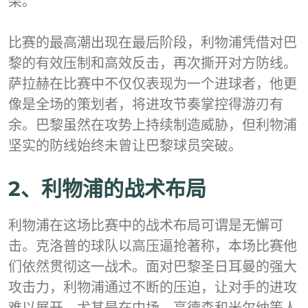
架。
比赛的最高潮出现在最后阶段，利物浦凭借对巴
黎的有效压制和高效反击，再次撕开对方防线。
萨拉赫在比赛中不仅仅表现为一个进球者，他更
像是全场的策划者，将进攻节奏掌控得游刃有
余。巴黎虽然在攻势上持续制造威胁，但利物浦
坚实的防线始终未曾让巴黎球员突破。
2、利物浦的战术布局
利物浦在这场比赛中的战术布局可谓是无懈可
击。克洛普的球队以高压逼抢著称，本场比赛他
们依然贯彻这一战术。面对巴黎圣日耳曼的强大
攻击力，利物浦通过不断的压迫，让对手的进攻
难以展开。尤其是在中场，亨德森和米尔纳等人