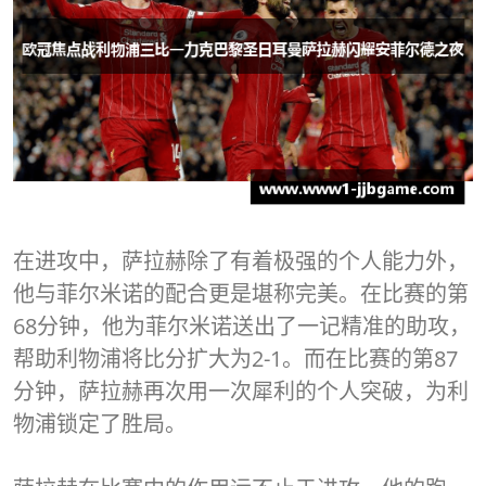
在进攻中，萨拉赫除了有着极强的个人能力外，
他与菲尔米诺的配合更是堪称完美。在比赛的第
68分钟，他为菲尔米诺送出了一记精准的助攻，
帮助利物浦将比分扩大为2-1。而在比赛的第87
分钟，萨拉赫再次用一次犀利的个人突破，为利
物浦锁定了胜局。