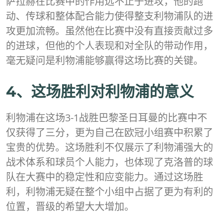
萨拉赫在比赛中的作用远不止于进攻，他的跑
动、传球和整体配合能力使得整支利物浦队的进
攻更加流畅。虽然他在比赛中没有直接贡献过多
的进球，但他的个人表现和对全队的带动作用，
毫无疑问是利物浦能够赢得这场比赛的关键。
4、这场胜利对利物浦的意义
利物浦在这场3-1战胜巴黎圣日耳曼的比赛中不
仅获得了三分，更为自己在欧冠小组赛中积累了
宝贵的优势。这场胜利不仅展示了利物浦强大的
战术体系和球员个人能力，也体现了克洛普的球
队在大赛中的稳定性和应变能力。通过这场胜
利，利物浦无疑在整个小组中占据了更为有利的
位置，晋级的希望大大增加。