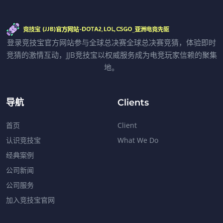
登录竞技宝官方网站参与全球总决赛全球总决赛竞猜，体验即时
竞猜的激情互动，JJB竞技宝以权威服务成为电竞玩家信赖的聚集
地。
导航
Clients
首页
Client
认识竞技宝
What We Do
经典案例
公司新闻
公司服务
加入竞技宝官网