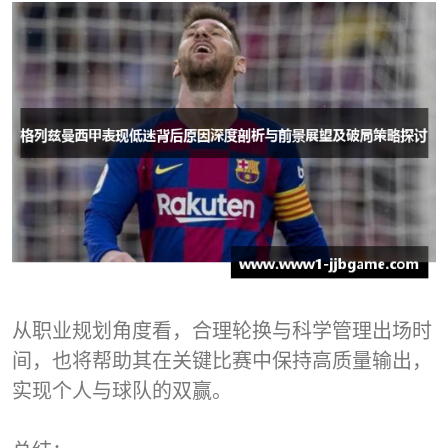
从职业规划角度看，合理轮换与科学管理出场时
间，也将帮助其在关键比赛中保持高质量输出，
实现个人与球队的双赢。