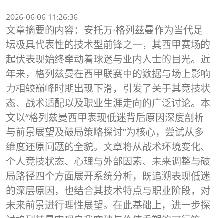
2026-06-06 11:26:36
文章摘要的内容：安托万·格列兹曼作为当代足
坛极具代表性的技术型前锋之一，其西甲赛场的
起伏表现始终牵动着球迷与业内人士的目光。近
年来，格列兹曼在西甲联赛中的数据与场上影响
力相较巅峰时期出现下滑，引发了关于其竞技状
态、战术适配以及职业生涯走向的广泛讨论。本
文以“格列兹曼西甲表现低迷背后原因深度剖析
与前景展望及破局策略探讨”为核心，尝试从多
维度还原问题的全貌。文章将从战术环境变化、
个人竞技状态、心理与外部因素、未来调整与破
局路径四个方面展开系统分析，既追溯表现低迷
的深层原因，也结合其技术特点与职业阶段，对
未来前景进行理性展望。在此基础上，进一步探