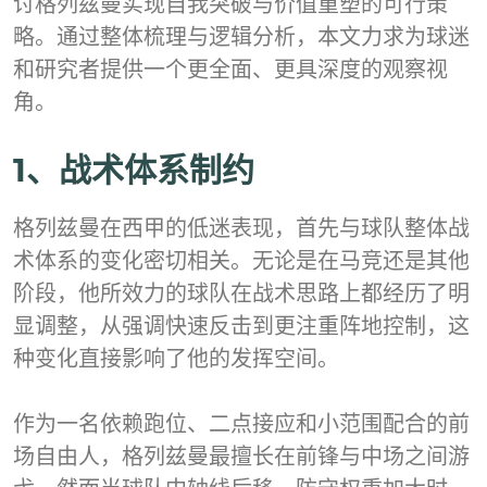
讨格列兹曼实现自我突破与价值重塑的可行策
略。通过整体梳理与逻辑分析，本文力求为球迷
和研究者提供一个更全面、更具深度的观察视
角。
1、战术体系制约
格列兹曼在西甲的低迷表现，首先与球队整体战
术体系的变化密切相关。无论是在马竞还是其他
阶段，他所效力的球队在战术思路上都经历了明
显调整，从强调快速反击到更注重阵地控制，这
种变化直接影响了他的发挥空间。
作为一名依赖跑位、二点接应和小范围配合的前
场自由人，格列兹曼最擅长在前锋与中场之间游