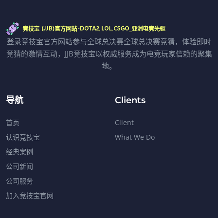
登录竞技宝官方网站参与全球总决赛全球总决赛竞猜，体验即时
竞猜的激情互动，JJB竞技宝以权威服务成为电竞玩家信赖的聚集
地。
导航
Clients
首页
Client
认识竞技宝
What We Do
经典案例
公司新闻
公司服务
加入竞技宝官网