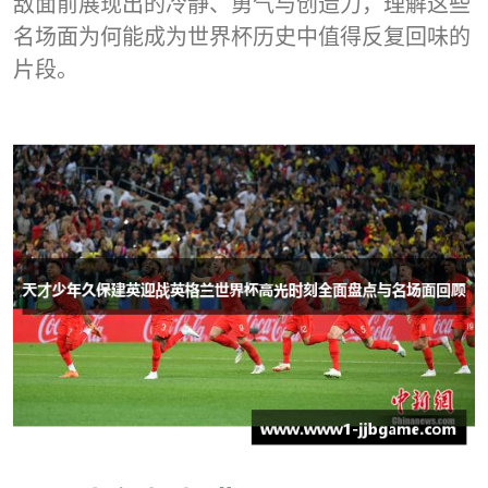
敌面前展现出的冷静、勇气与创造力，理解这些
名场面为何能成为世界杯历史中值得反复回味的
片段。