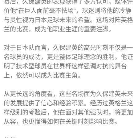
赛后，久保建英的表现获得了多方认可。媒体评
价他“在巨人面前毫不怯场”，球迷则将他的冷静
与灵性视为日本足球未来的希望。这场对阵英格
兰的比赛，成为他职业生涯的重要注脚。
对于日本队而言，久保建英的高光时刻不仅是一
名球员的成功，更是整体足球理念的胜利。他证
明了技术型球员在世界杯这样强调对抗的舞台
上，依然可以成为比赛主角。
从更长远的角度看，这些名场面为久保建英未来
的发展提供了信心和经验积累。经历过英格兰这
样级别的考验后，他在面对其他强队时，将更加
从容，也更懂得如何在关键时刻影响比赛。