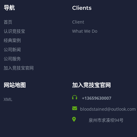
导航
Clients
首页
Client
认识竞技宝
What We Do
经典案例
公司新闻
公司服务
加入竞技宝官网
网站地图
加入竞技宝官网
+13659630007
XML
bloodstained@outlook.com
泉州市求凑坝94号