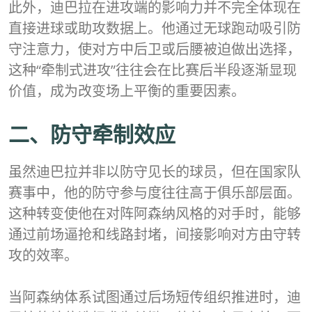
此外，迪巴拉在进攻端的影响力并不完全体现在
直接进球或助攻数据上。他通过无球跑动吸引防
守注意力，使对方中后卫或后腰被迫做出选择，
这种“牵制式进攻”往往会在比赛后半段逐渐显现
价值，成为改变场上平衡的重要因素。
二、防守牵制效应
虽然迪巴拉并非以防守见长的球员，但在国家队
赛事中，他的防守参与度往往高于俱乐部层面。
这种转变使他在对阵阿森纳风格的对手时，能够
通过前场逼抢和线路封堵，间接影响对方由守转
攻的效率。
当阿森纳体系试图通过后场短传组织推进时，迪