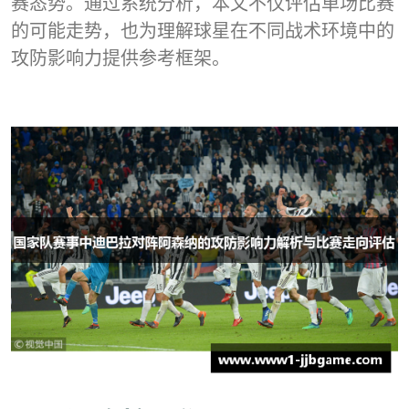
赛态势。通过系统分析，本文不仅评估单场比赛
的可能走势，也为理解球星在不同战术环境中的
攻防影响力提供参考框架。