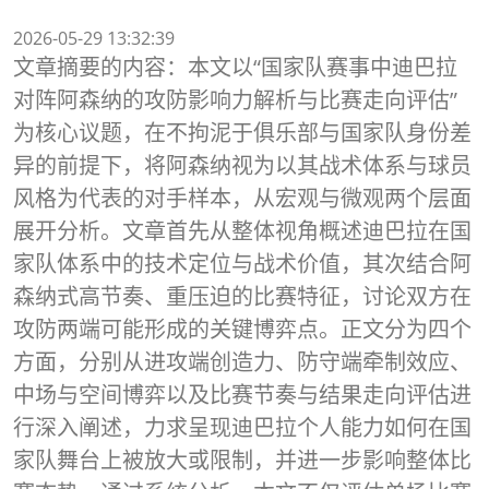
2026-05-29 13:32:39
文章摘要的内容：本文以“国家队赛事中迪巴拉
对阵阿森纳的攻防影响力解析与比赛走向评估”
为核心议题，在不拘泥于俱乐部与国家队身份差
异的前提下，将阿森纳视为以其战术体系与球员
风格为代表的对手样本，从宏观与微观两个层面
展开分析。文章首先从整体视角概述迪巴拉在国
家队体系中的技术定位与战术价值，其次结合阿
森纳式高节奏、重压迫的比赛特征，讨论双方在
攻防两端可能形成的关键博弈点。正文分为四个
方面，分别从进攻端创造力、防守端牵制效应、
中场与空间博弈以及比赛节奏与结果走向评估进
行深入阐述，力求呈现迪巴拉个人能力如何在国
家队舞台上被放大或限制，并进一步影响整体比