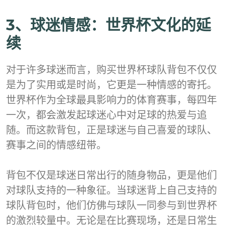
3、球迷情感：世界杯文化的延
续
对于许多球迷而言，购买世界杯球队背包不仅仅
是为了实用或是时尚，它更是一种情感的寄托。
世界杯作为全球最具影响力的体育赛事，每四年
一次，都会激发起球迷心中对足球的热爱与追
随。而这款背包，正是球迷与自己喜爱的球队、
赛事之间的情感纽带。
背包不仅是球迷日常出行的随身物品，更是他们
对球队支持的一种象征。当球迷背上自己支持的
球队背包时，他们仿佛与球队一同参与到世界杯
的激烈较量中。无论是在比赛现场，还是日常生