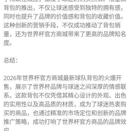
背包的推出，不仅让球迷感受到独特的拥有感，
同时也提升了品牌的价值感和背包的收藏价值。
这种创新的营销手段，不仅成功推动了背包销
量，还为世界杯官方商城带来了更高的品牌知名
度。
总结：
2026年世界杯官方商城最新球队背包的火爆开
售，展示了世界杯品牌与球迷之间深厚的情感联
系。这款背包不仅凭借其精心设计的外观、出色
的实用性以及高品质的材质，成为了球迷热衷购
买的商品，也通过精准的市场定位和创新的品牌
推广策略，成功打响了世界杯官方商品的品牌效
应。