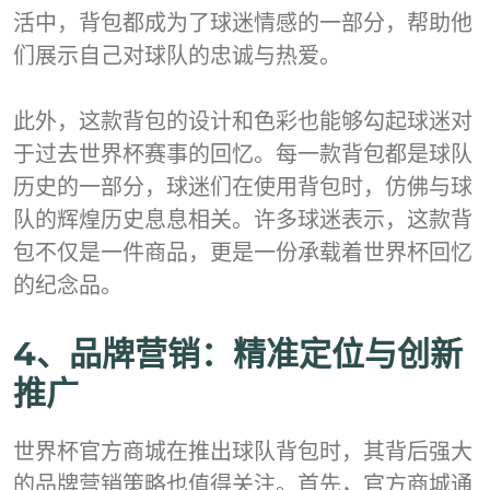
活中，背包都成为了球迷情感的一部分，帮助他
们展示自己对球队的忠诚与热爱。
此外，这款背包的设计和色彩也能够勾起球迷对
于过去世界杯赛事的回忆。每一款背包都是球队
历史的一部分，球迷们在使用背包时，仿佛与球
队的辉煌历史息息相关。许多球迷表示，这款背
包不仅是一件商品，更是一份承载着世界杯回忆
的纪念品。
4、品牌营销：精准定位与创新
推广
世界杯官方商城在推出球队背包时，其背后强大
的品牌营销策略也值得关注。首先，官方商城通