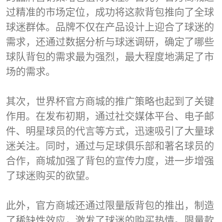
过精准的市场定位，成功将这款背包推向了全球
球迷群体。品牌不仅在产品设计上迎合了球迷的
需求，还通过数据分析与球迷调研，确定了哪些
球队背包的需求最为强烈，最大程度地满足了市
场的需求。
其次，世界杯官方商城的推广策略也起到了关键
作用。在发布初期，通过社交媒体平台、电子邮
件、明星球员的代言等方式，迅速吸引了大量球
迷关注。同时，通过与足球俱乐部和著名球员的
合作，商城加强了背包的宣传力度，进一步增强
了球迷购买的欲望。
此外，官方商城还通过限量版背包的推出，制造
了稀缺性效应，激发了球迷的购买热情。限量款