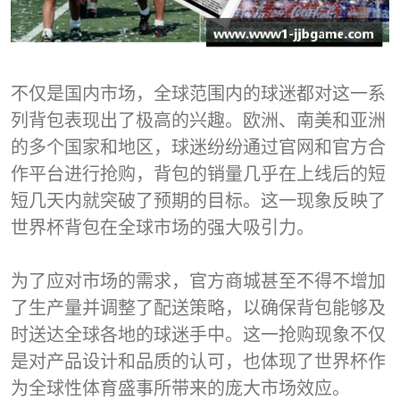
不仅是国内市场，全球范围内的球迷都对这一系
列背包表现出了极高的兴趣。欧洲、南美和亚洲
的多个国家和地区，球迷纷纷通过官网和官方合
作平台进行抢购，背包的销量几乎在上线后的短
短几天内就突破了预期的目标。这一现象反映了
世界杯背包在全球市场的强大吸引力。
为了应对市场的需求，官方商城甚至不得不增加
了生产量并调整了配送策略，以确保背包能够及
时送达全球各地的球迷手中。这一抢购现象不仅
是对产品设计和品质的认可，也体现了世界杯作
为全球性体育盛事所带来的庞大市场效应。