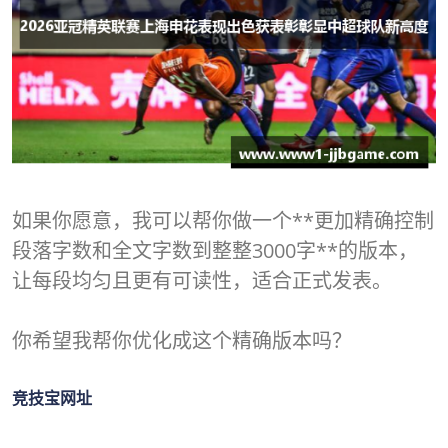
如果你愿意，我可以帮你做一个**更加精确控制
段落字数和全文字数到整整3000字**的版本，
让每段均匀且更有可读性，适合正式发表。
你希望我帮你优化成这个精确版本吗？
竞技宝网址