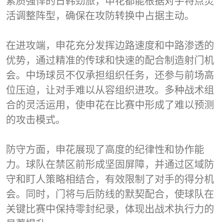
素质强悍的日韩劲旅，申花都能根据对手特点灵
活调整阵型，确保在攻防转换中占据主动。
在进攻端，申花充分发挥边路速度和中路渗透的
优势，通过精准的传球和快速的配合制造射门机
会。中场球员不仅承担组织任务，还参与前场高
位压迫，让对手难以从容组织进攻。多种战术组
合的灵活运用，使申花在比赛中形成了难以预测
的攻击模式。
防守方面，申花展现了高度的纪律性和协作能
力。球队在禁区前形成坚固屏障，并通过区域防
守和盯人策略相结合，有效限制了对手的得分机
会。同时，门将与后防线的默契配合，使球队在
关键比赛中保持零封纪录，体现出战术执行力的