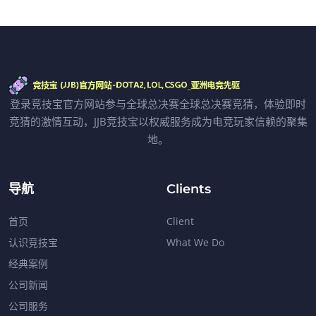
登录竞技宝官方网站参与全球总决赛全球总决赛竞猜，体验即时
竞猜的激情互动，JJB竞技宝以权威服务成为电竞玩家信赖的聚集
地。
导航
Clients
首页
Client
认识竞技宝
What We Do
经典案例
公司新闻
公司服务