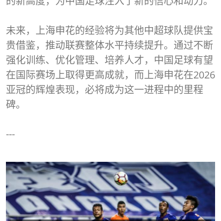
的新高度，为中国足球注入了新的信心和动力。
未来，上海申花的经验将为其他中超球队提供宝
贵借鉴，推动联赛整体水平持续提升。通过不断
强化训练、优化管理、培养人才，中国足球有望
在国际赛场上取得更高成就，而上海申花在2026
亚冠的辉煌表现，必将成为这一进程中的里程
碑。
---