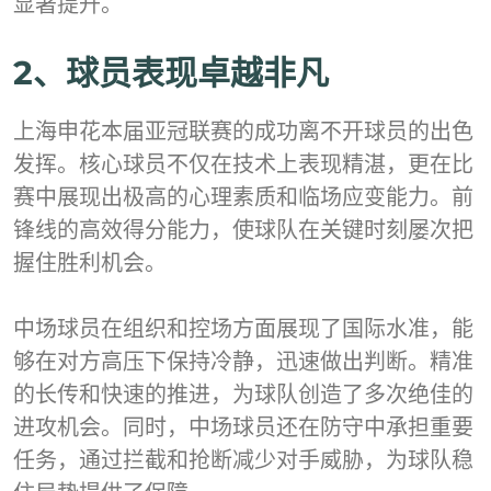
显著提升。
2、球员表现卓越非凡
上海申花本届亚冠联赛的成功离不开球员的出色
发挥。核心球员不仅在技术上表现精湛，更在比
赛中展现出极高的心理素质和临场应变能力。前
锋线的高效得分能力，使球队在关键时刻屡次把
握住胜利机会。
中场球员在组织和控场方面展现了国际水准，能
够在对方高压下保持冷静，迅速做出判断。精准
的长传和快速的推进，为球队创造了多次绝佳的
进攻机会。同时，中场球员还在防守中承担重要
任务，通过拦截和抢断减少对手威胁，为球队稳