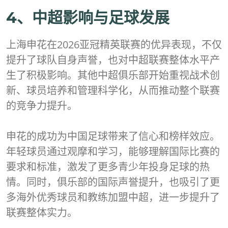
4、中超影响与足球发展
上海申花在2026亚冠精英联赛的优异表现，不仅
提升了球队自身声誉，也对中超联赛整体水平产
生了积极影响。其他中超俱乐部开始重视战术创
新、球员培养和管理科学化，从而推动整个联赛
的竞争力提升。
申花的成功为中国足球带来了信心和榜样效应。
年轻球员通过观摩和学习，能够理解国际比赛的
要求和标准，激发了更多青少年投身足球的热
情。同时，俱乐部的国际声誉提升，也吸引了更
多海外优秀球员和教练加盟中超，进一步提升了
联赛整体实力。