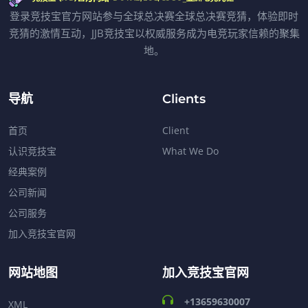
登录竞技宝官方网站参与全球总决赛全球总决赛竞猜，体验即时
竞猜的激情互动，JJB竞技宝以权威服务成为电竞玩家信赖的聚集
地。
导航
Clients
首页
Client
认识竞技宝
What We Do
经典案例
公司新闻
公司服务
加入竞技宝官网
网站地图
加入竞技宝官网
+13659630007
XML