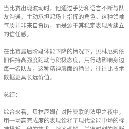
当比赛出现波动时，他通过手势和语言不断与队
友沟通，主动承担起场上指挥的角色。这种领袖
气质并非来自资历，而是源于其稳定表现所建立
的信任感。
在比赛最后阶段体能下降的情况下，贝林厄姆依
旧保持高强度跑动与积极态度，用行动影响身边
每一名队友，这种精神层面的输出，往往比技术
数据更具长远价值。
总结：
综合来看，贝林厄姆在对阵曼联的法甲之夜中，
用一场高完成度的表现诠释了现代全能中场的标