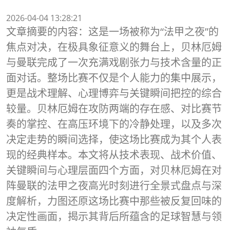
2026-04-04 13:28:21
文章摘要的内容：这是一场被称为“法甲之夜”的
焦点对决，在极具象征意义的舞台上，贝林厄姆
与曼联完成了一次充满戏剧张力与技术含量的正
面对话。整场比赛不仅是个人能力的集中展示，
更是战术理解、心理博弈与关键瞬间把控的综合
较量。贝林厄姆在攻防两端的存在感、对比赛节
奏的掌控、在高压环境下的冷静处理，以及多次
决定走势的瞬间选择，使这场比赛成为其个人表
现的经典样本。本文将从技术表现、战术价值、
关键瞬间与心理层面四个方面，对贝林厄姆在对
阵曼联的法甲之夜高光时刻进行全景式盘点与深
度解析，力图还原这场比赛中那些被反复回味的
决定性画面，揭示其背后所蕴含的足球智慧与领