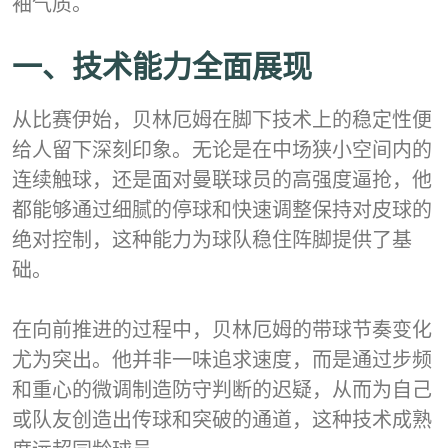
袖气质。
一、技术能力全面展现
从比赛伊始，贝林厄姆在脚下技术上的稳定性便
给人留下深刻印象。无论是在中场狭小空间内的
连续触球，还是面对曼联球员的高强度逼抢，他
都能够通过细腻的停球和快速调整保持对皮球的
绝对控制，这种能力为球队稳住阵脚提供了基
础。
在向前推进的过程中，贝林厄姆的带球节奏变化
尤为突出。他并非一味追求速度，而是通过步频
和重心的微调制造防守判断的迟疑，从而为自己
或队友创造出传球和突破的通道，这种技术成熟