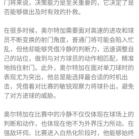
门将来说，决策能力是至关重要的，它决定了是
否能够做出及时有效的扑救。
在很多时候，奥尔特加需要面对高速的进攻和球
员不断变换的射门角度，普通门将可能会陷入忙
乱，但他却能够凭借冷静的判断力，迅速调整自
己的站位，做到与对方球员的动作相匹配，精准
地挡住射门。此外，奥尔特加在面对单刀球时的
表现尤为突出，他总是能选择最合适的时机出
击，凭借着对比赛的敏锐观察力将球扑出，避免
了对方进球的威胁。
奥尔特加在比赛中的冷静不仅仅体现在球场上的
判断和动作，也体现在他不为外界压力所动。在
强敌环伺、比赛进入白热化阶段时，他能够始终