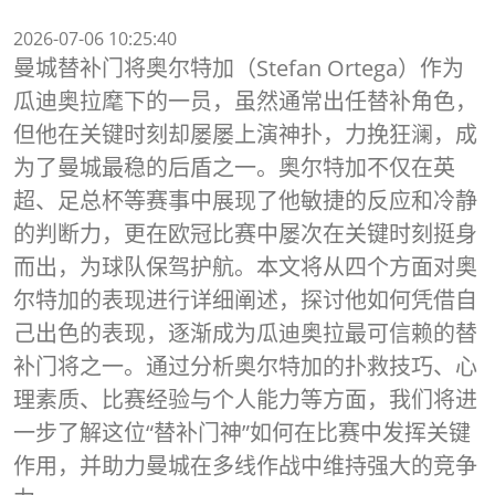
2026-07-06 10:25:40
曼城替补门将奥尔特加（Stefan Ortega）作为
瓜迪奥拉麾下的一员，虽然通常出任替补角色，
但他在关键时刻却屡屡上演神扑，力挽狂澜，成
为了曼城最稳的后盾之一。奥尔特加不仅在英
超、足总杯等赛事中展现了他敏捷的反应和冷静
的判断力，更在欧冠比赛中屡次在关键时刻挺身
而出，为球队保驾护航。本文将从四个方面对奥
尔特加的表现进行详细阐述，探讨他如何凭借自
己出色的表现，逐渐成为瓜迪奥拉最可信赖的替
补门将之一。通过分析奥尔特加的扑救技巧、心
理素质、比赛经验与个人能力等方面，我们将进
一步了解这位“替补门神”如何在比赛中发挥关键
作用，并助力曼城在多线作战中维持强大的竞争