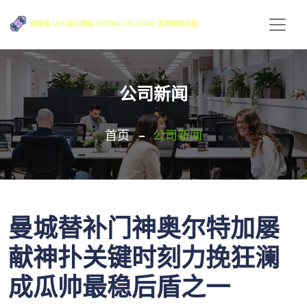
公司新闻
首页
公司新闻
曼城替补门神奥尔特加屡
献神扑关键时刻力挽狂澜
成瓜帅最稳后盾之一