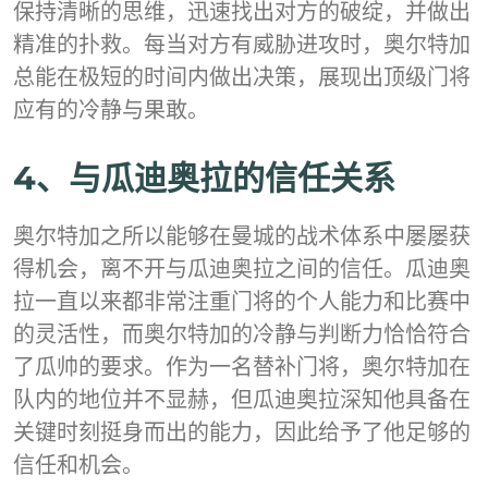
保持清晰的思维，迅速找出对方的破绽，并做出
精准的扑救。每当对方有威胁进攻时，奥尔特加
总能在极短的时间内做出决策，展现出顶级门将
应有的冷静与果敢。
4、与瓜迪奥拉的信任关系
奥尔特加之所以能够在曼城的战术体系中屡屡获
得机会，离不开与瓜迪奥拉之间的信任。瓜迪奥
拉一直以来都非常注重门将的个人能力和比赛中
的灵活性，而奥尔特加的冷静与判断力恰恰符合
了瓜帅的要求。作为一名替补门将，奥尔特加在
队内的地位并不显赫，但瓜迪奥拉深知他具备在
关键时刻挺身而出的能力，因此给予了他足够的
信任和机会。