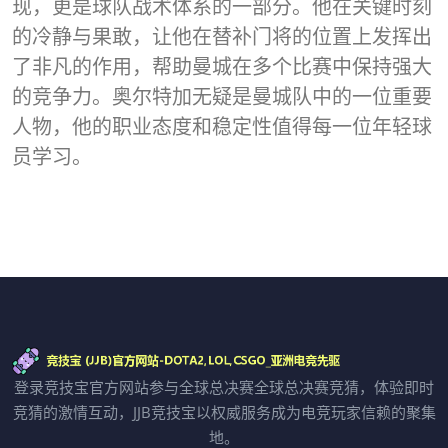
现，更是球队战术体系的一部分。他在关键时刻
的冷静与果敢，让他在替补门将的位置上发挥出
了非凡的作用，帮助曼城在多个比赛中保持强大
的竞争力。奥尔特加无疑是曼城队中的一位重要
人物，他的职业态度和稳定性值得每一位年轻球
员学习。
登录竞技宝官方网站参与全球总决赛全球总决赛竞猜，体验即时
竞猜的激情互动，JJB竞技宝以权威服务成为电竞玩家信赖的聚集
地。