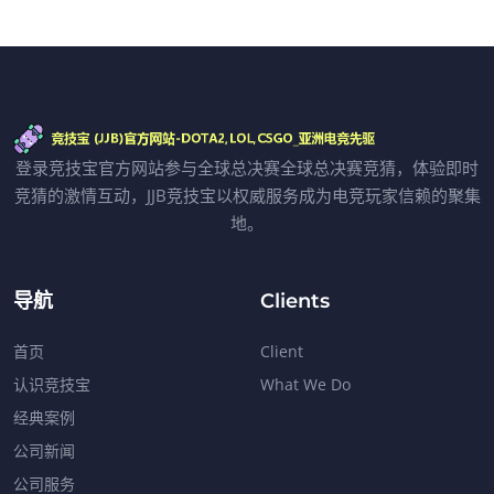
登录竞技宝官方网站参与全球总决赛全球总决赛竞猜，体验即时
竞猜的激情互动，JJB竞技宝以权威服务成为电竞玩家信赖的聚集
地。
导航
Clients
首页
Client
认识竞技宝
What We Do
经典案例
公司新闻
公司服务