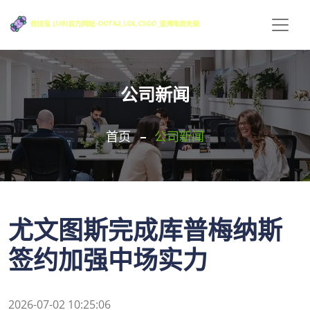
公司新闻
首页
公司新闻
尤文图斯完成库普梅纳斯
签约加强中场实力
2026-07-02 10:25:06