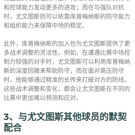
和控球能力发动更多的进攻；而在与强队对抗
时，尤文图斯则可以依靠库普梅纳斯的防守能力
和组织能力来保障中场的稳定。
此外，库普梅纳斯的加入也为尤文图斯提供了更
多战术调整的灵活性。例如，在遭遇比赛中场控
制力较强的对手时，尤文图斯可以利用库普梅纳
斯的深度回撤来帮助防守，而在面对高压防守
时，他能够通过精准的长传来打破对方的防线。
这些战术调整和变化，都会让尤文图斯在不同的
比赛中更加难以预测和应对。
3、与尤文图斯其他球员的默契
配合