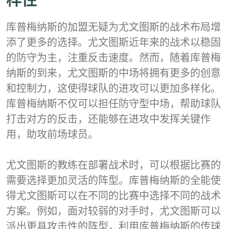
库普梅纳斯的加盟无疑为尤文图斯的战术布局增
添了更多的选择。尤文图斯近年来的战术以稳固
的防守为主，注重反击速度。然而，随着库普梅
纳斯的到来，尤文图斯的中场将拥有更多的创意
和控制力，这使得球队的进攻可以更加多样化。
库普梅纳斯不仅可以担任防守型中场，帮助球队
打击对方的反击，还能够在进攻中发挥关键作
用，助攻前场球员。
尤文图斯的教练在部署战术时，可以根据比赛的
需要选择更加灵活的阵型。库普梅纳斯的全能使
得尤文图斯可以在不同的比赛中选择不同的战术
方案。例如，面对较弱的对手时，尤文图斯可以
派出更具攻击性的阵型，利用库普梅纳斯的传球