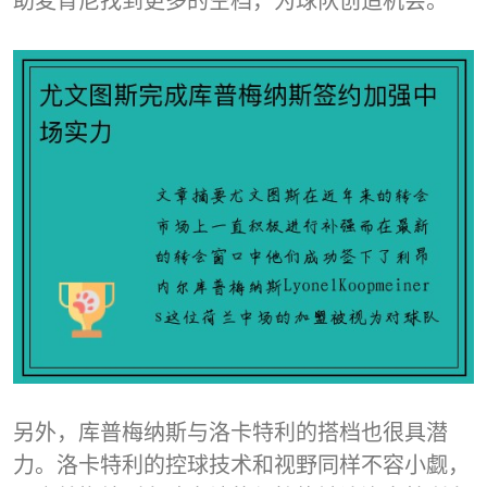
助麦肯尼找到更多的空档，为球队创造机会。
另外，库普梅纳斯与洛卡特利的搭档也很具潜
力。洛卡特利的控球技术和视野同样不容小觑，