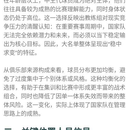
在年龄层次上，中生代球员成为绝对主体，他们
往往具备较为成熟的比赛理解能力，同时身体状
态仍处于高位。这一选择反映出教练组对现实竞
争压力的清醒认知：在重要赛事周期中，国家队
无法完全依赖潜力和未来，而必须以当下稳定输
出为核心目标。因此，大名单整体呈现出“稳中
求变”的特征。
从俱乐部来源构成来看，球员分布更加均衡，避
免了过度集中于个别体系或风格。这种均衡化的
选择，有助于在集训和比赛中形成更丰富的战术
组合，同时也降低了因单一体系失效而带来的整
体风险。这一变化，实际上体现了国家队在管理
思路上的成熟。