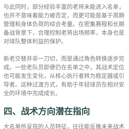
与此同时，部分经验丰富的老将未能进入名单，
也并不意味着能力被否定，而更可能是基于周期
管理和身体负荷的综合考量。在密集赛程和长期
备战背景下，合理控制老将出场频率，本身也是
对球队整体利益的保护。
新老交替并非一刀切，而是通过角色转换逐步完
成。一些老队员即便仍在名单之中，其战术定位
也可能发生变化，从核心执行者转为稳定器或引
导者。这种过渡方式，有助于年轻球员在相对安
全的环境中完成成长。
四、战术方向潜在指向
大名单所呈现的人员特征，往往能反推未来战术