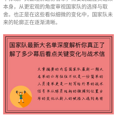
本身，从更宏观的角度审视国家队的选择与取
舍。也正是在这些看似细微的变化中，国家队未
来的轮廓正在逐渐清晰。