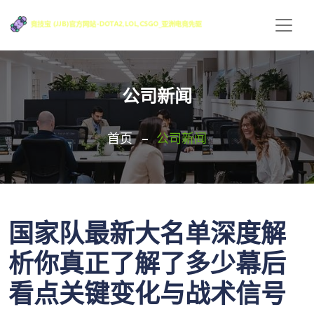
公司新闻
首页
公司新闻
国家队最新大名单深度解
析你真正了解了多少幕后
看点关键变化与战术信号