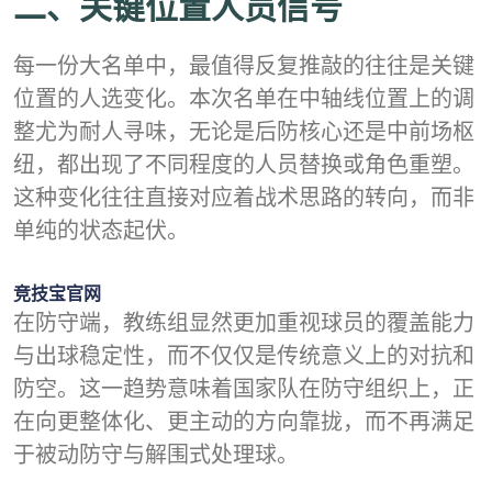
二、关键位置人员信号
每一份大名单中，最值得反复推敲的往往是关键
位置的人选变化。本次名单在中轴线位置上的调
整尤为耐人寻味，无论是后防核心还是中前场枢
纽，都出现了不同程度的人员替换或角色重塑。
这种变化往往直接对应着战术思路的转向，而非
单纯的状态起伏。
竞技宝官网
在防守端，教练组显然更加重视球员的覆盖能力
与出球稳定性，而不仅仅是传统意义上的对抗和
防空。这一趋势意味着国家队在防守组织上，正
在向更整体化、更主动的方向靠拢，而不再满足
于被动防守与解围式处理球。