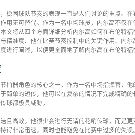
色，稳固球队节奏的表现一直是人们讨论的重点。在
的作用无可替代。作为一名中场球员，内尔高不仅在
。本文将从四个方面详细分析内尔高如何在布伦特福
力与精准度、他在比赛节奏控制中的关键作用、内尔
角度进行阐述，以便更全面地了解内尔高在布伦特福
度
任节拍器角色的核心之一。作为一名中场指挥官，他
限于简单的短传，他可以在复杂的情况下完成精确的
次传球都极具威胁。
简洁且高效。他很少会进行无谓的花哨传球，而是更
保持得非常迅速，同时也能避免在比赛中过多的失误