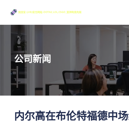
公司新闻
内尔高在布伦特福德中场