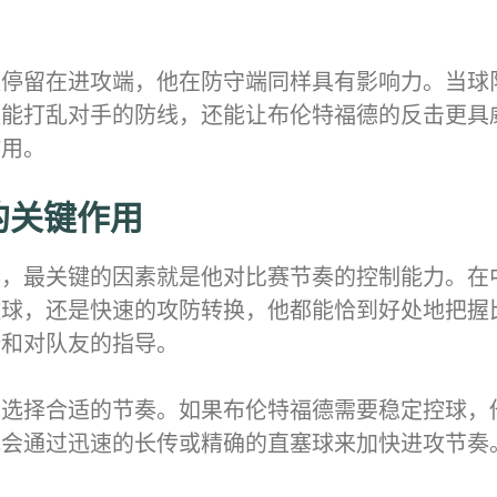
仅停留在进攻端，他在防守端同样具有影响力。当球
仅能打乱对手的防线，还能让布伦特福德的反击更具
作用。
的关键作用
器，最关键的因素就是他对比赛节奏的控制能力。在
控球，还是快速的攻防转换，他都能恰到好处地把握
断和对队友的指导。
来选择合适的节奏。如果布伦特福德需要稳定控球，
他会通过迅速的长传或精确的直塞球来加快进攻节奏