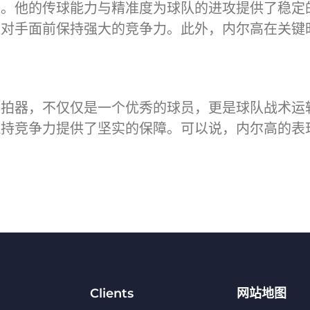
的。他的传球能力与精准度为球队的进攻提供了稳定
的对手面前保持强大的竞争力。此外，内尔高在关键
节拍器，不仅仅是一个优秀的球员，更是球队战术运
保持竞争力提供了坚实的保障。可以说，内尔高的表
Clients
网站地图