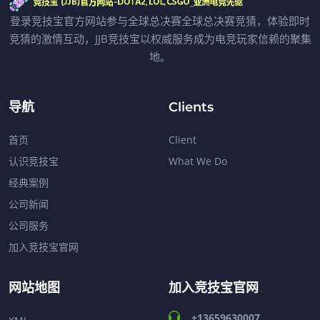
登录竞技宝官方网站参与全球总决赛全球总决赛竞猜，体验即时
竞猜的激情互动，JJB竞技宝以权威服务成为电竞玩家信赖的聚集
地。
导航
Clients
首页
Client
认识竞技宝
What We Do
经典案例
公司新闻
公司服务
加入竞技宝官网
网站地图
加入竞技宝官网
+13659630007