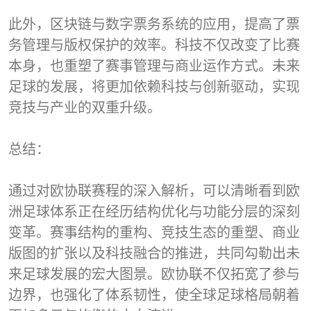
此外，区块链与数字票务系统的应用，提高了票
务管理与版权保护的效率。科技不仅改变了比赛
本身，也重塑了赛事管理与商业运作方式。未来
足球的发展，将更加依赖科技与创新驱动，实现
竞技与产业的双重升级。
总结：
通过对欧协联赛程的深入解析，可以清晰看到欧
洲足球体系正在经历结构优化与功能分层的深刻
变革。赛事结构的重构、竞技生态的重塑、商业
版图的扩张以及科技融合的推进，共同勾勒出未
来足球发展的宏大图景。欧协联不仅拓宽了参与
边界，也强化了体系韧性，使全球足球格局朝着