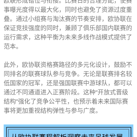
欧联形成错位与衔接。比赛日的合理分配，使赛
事曝光度得以最大化，同时也避免了资源过度重
叠。通过小组赛与淘汰赛的节奏安排，欧协联在
保证竞技强度的同时，兼顾了俱乐部国内联赛的
运行需求，这种平衡为未来多线作战模式提供了
范本。
此外，欧协联资格赛路径的多元化设计，鼓励不
同排名的联赛球队参与竞争。无论是联赛排名较
低国家的冠军，还是强国联赛中游球队，都可以
通过不同通道进入正赛阶段。这种“开放式晋级
结构”强化了竞争公平性，也预示着未来国际赛
事将更加重视结构弹性与参与广度。