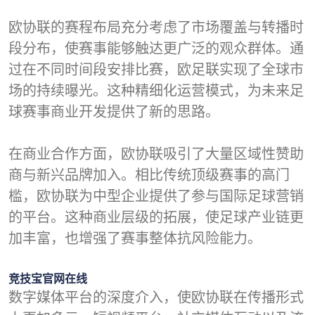
欧协联的赛程布局充分考虑了市场覆盖与转播时
段分布，使赛事能够触达更广泛的观众群体。通
过在不同时间段安排比赛，欧足联实现了全球市
场的持续曝光。这种精细化运营模式，为未来足
球赛事商业开发提供了新的思路。
在商业合作方面，欧协联吸引了大量区域性赞助
商与新兴品牌加入。相比传统顶级赛事的高门
槛，欧协联为中型企业提供了参与国际足球营销
的平台。这种商业层级的拓展，使足球产业链更
加丰富，也增强了赛事整体抗风险能力。
竞技宝官网在线
数字媒体平台的深度介入，使欧协联在传播形式