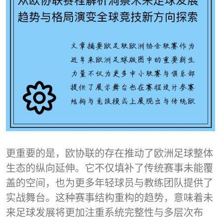
更重要的是，欧协联的存在推动了欧洲足球整体
生态的纵向延伸。它不仅填补了传统赛事未能覆
盖的空间，也为更多年轻球员与教练团队提供了
实战舞台。这种赛事结构重构的趋势，意味着未
来足球发展将更加注重系统完整性与多层次布