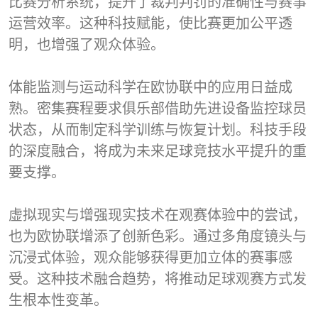
比赛分析系统，提升了裁判判罚的准确性与赛事
运营效率。这种科技赋能，使比赛更加公平透
明，也增强了观众体验。
体能监测与运动科学在欧协联中的应用日益成
熟。密集赛程要求俱乐部借助先进设备监控球员
状态，从而制定科学训练与恢复计划。科技手段
的深度融合，将成为未来足球竞技水平提升的重
要支撑。
虚拟现实与增强现实技术在观赛体验中的尝试，
也为欧协联增添了创新色彩。通过多角度镜头与
沉浸式体验，观众能够获得更加立体的赛事感
受。这种技术融合趋势，将推动足球观赛方式发
生根本性变革。