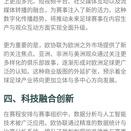
上更加多元。短视频平台、社交媒体互动以及流
媒体转播的融合，为赛事注入了新的活力。这种
数字化传播趋势，将推动未来足球赛事在内容生
产与观众互动方面实现全面升级。
更为重要的是，欧协联为欧洲之外市场提供了新
的关注焦点。亚洲、非洲与美洲观众通过关注更
多样化的俱乐部故事，逐渐形成对欧洲足球更广
泛的认知。这种商业版图的外延扩张，预示着全
球足球产业将向更加立体与多中心方向发展。
四、科技融合创新
在赛程安排与赛事组织中，数据分析与人工智能
技术被广泛应用。欧协联通过精准的数据统计与