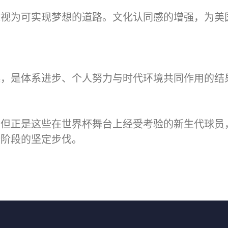
球视为可实现梦想的道路。文化认同感的增强，为美
起，是体系进步、个人努力与时代环境共同作用的结
，但正是这些在世界杯舞台上经受考验的新生代球员
新阶段的坚定步伐。