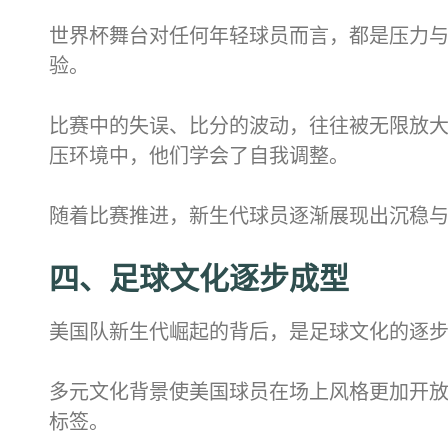
世界杯舞台对任何年轻球员而言，都是压力
验。
比赛中的失误、比分的波动，往往被无限放
压环境中，他们学会了自我调整。
随着比赛推进，新生代球员逐渐展现出沉稳
四、足球文化逐步成型
美国队新生代崛起的背后，是足球文化的逐
多元文化背景使美国球员在场上风格更加开
标签。