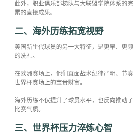
此外，职业俱乐部梯队与大联盟学院体系的
累的直接成果。
二、海外历练拓宽视野
美国新生代球员的另一大特征，是更早、更
的洗礼。
在欧洲赛场上，他们直面战术纪律严明、节
世界杯赛场上的宝贵财富。
海外历练不仅提升了球员水平，也反向推动
比赛气质。
三、世界杯压力淬炼心智