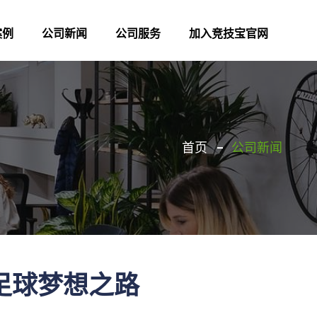
案例
公司新闻
公司服务
加入竞技宝官网
首页
公司新闻
足球梦想之路