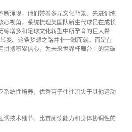
不断涌现，他们带着多元文化背景、先进训练
核心视角，系统梳理美国队新生代球员在成长
历练增多和足球文化转型中所孕育的巨大希
的转变。这条梦想之路并非一蹴而就，而是在
用拼搏积累信心，为未来世界杯舞台上的突破
乏系统性培养，优秀苗子往往流失于其他运动
强调技术细节、比赛阅读能力和身体协调性的