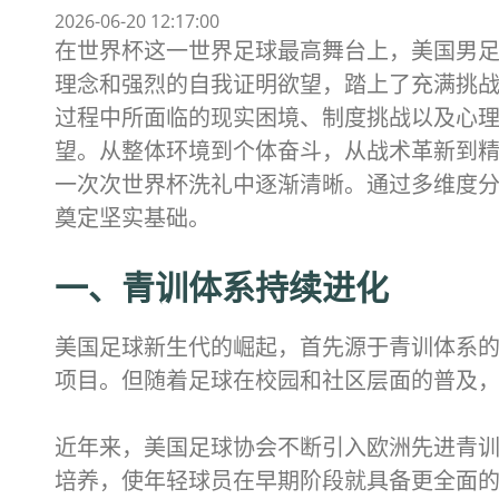
2026-06-20 12:17:00
在世界杯这一世界足球最高舞台上，美国男
理念和强烈的自我证明欲望，踏上了充满挑
过程中所面临的现实困境、制度挑战以及心
望。从整体环境到个体奋斗，从战术革新到精
一次次世界杯洗礼中逐渐清晰。通过多维度
奠定坚实基础。
一、青训体系持续进化
美国足球新生代的崛起，首先源于青训体系
项目。但随着足球在校园和社区层面的普及
近年来，美国足球协会不断引入欧洲先进青
培养，使年轻球员在早期阶段就具备更全面