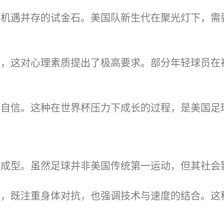
与机遇并存的试金石。美国队新生代在聚光灯下，需
大，这对心理素质提出了极高要求。部分年轻球员在
与自信。这种在世界杯压力下成长的过程，是美国足
步成型。虽然足球并非美国传统第一运动，但其社会
放，既注重身体对抗，也强调技术与速度的结合。这