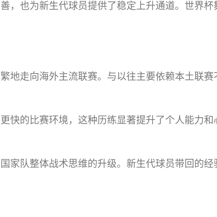
完善，也为新生代球员提供了稳定上升通道。世界杯
频繁地走向海外主流联赛。与以往主要依赖本土联赛
奏更快的比赛环境，这种历练显著提升了个人能力和
了国家队整体战术思维的升级。新生代球员带回的经