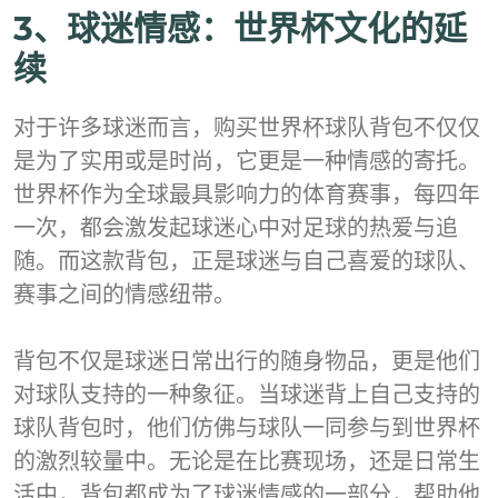
3、球迷情感：世界杯文化的延
续
对于许多球迷而言，购买世界杯球队背包不仅仅
是为了实用或是时尚，它更是一种情感的寄托。
世界杯作为全球最具影响力的体育赛事，每四年
一次，都会激发起球迷心中对足球的热爱与追
随。而这款背包，正是球迷与自己喜爱的球队、
赛事之间的情感纽带。
背包不仅是球迷日常出行的随身物品，更是他们
对球队支持的一种象征。当球迷背上自己支持的
球队背包时，他们仿佛与球队一同参与到世界杯
的激烈较量中。无论是在比赛现场，还是日常生
活中，背包都成为了球迷情感的一部分，帮助他