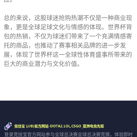
总的来说，这股球迷抢购热潮不仅是一种商业现
象，更是全球足球文化与情感的体现。世界杯背
包的热销，不仅为球迷们带来了一个充满情感寄
托的商品，也推动了赛事相关品牌的进一步发
展，体现了世界杯这一全球性体育盛事所带来的
巨大的商业潜力与文化价值。
登录竞技宝官方网站参与全球总决赛全球总决赛竞猜，体验即时