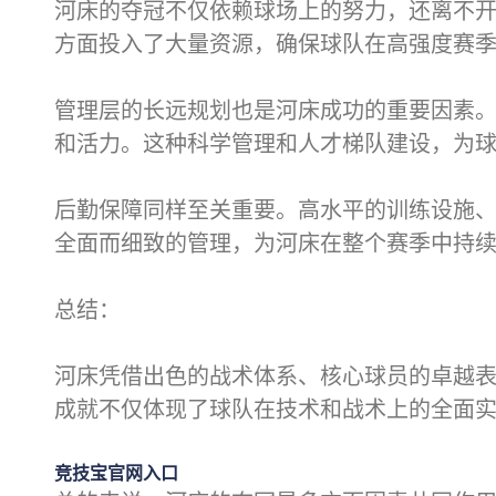
河床的夺冠不仅依赖球场上的努力，还离不
方面投入了大量资源，确保球队在高强度赛
管理层的长远规划也是河床成功的重要因素
和活力。这种科学管理和人才梯队建设，为
后勤保障同样至关重要。高水平的训练设施
全面而细致的管理，为河床在整个赛季中持
总结：
河床凭借出色的战术体系、核心球员的卓越
成就不仅体现了球队在技术和战术上的全面
竞技宝官网入口