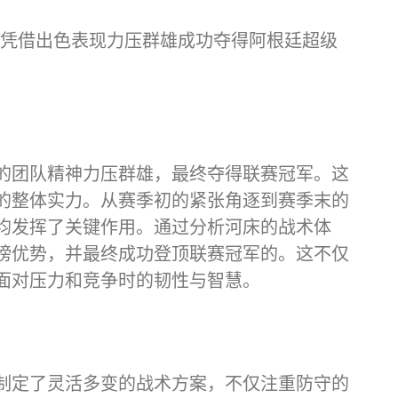
床凭借出色表现力压群雄成功夺得阿根廷超级
的团队精神力压群雄，最终夺得联赛冠军。这
的整体实力。从赛季初的紧张角逐到赛季末的
均发挥了关键作用。通过分析河床的战术体
榜优势，并最终成功登顶联赛冠军的。这不仅
面对压力和竞争时的韧性与智慧。
制定了灵活多变的战术方案，不仅注重防守的