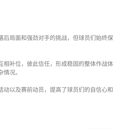
落后局面和强劲对手的挑战，但球员们始终保
互相补位，彼此信任，形成稳固的整体作战体
杂情况。
活动以及赛前动员，提高了球员们的自信心和