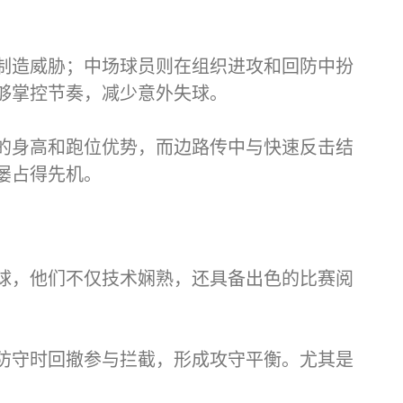
制造威胁；中场球员则在组织进攻和回防中扮
够掌控节奏，减少意外失球。
的身高和跑位优势，而边路传中与快速反击结
屡占得先机。
球，他们不仅技术娴熟，还具备出色的比赛阅
防守时回撤参与拦截，形成攻守平衡。尤其是