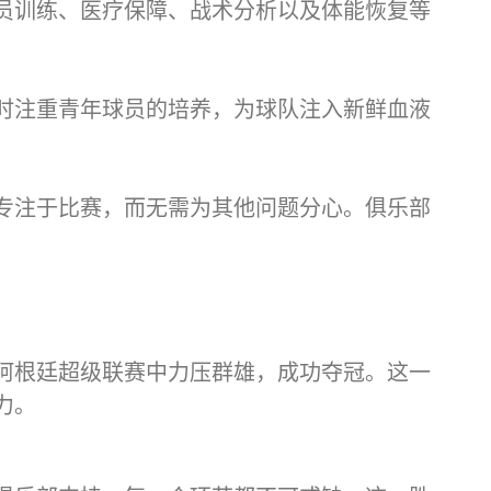
员训练、医疗保障、战术分析以及体能恢复等
时注重青年球员的培养，为球队注入新鲜血液
专注于比赛，而无需为其他问题分心。俱乐部
阿根廷超级联赛中力压群雄，成功夺冠。这一
力。