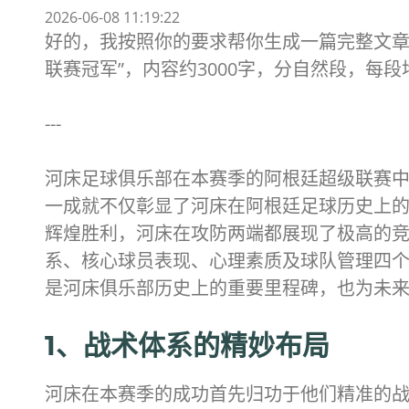
2026-06-08 11:19:22
好的，我按照你的要求帮你生成一篇完整文章
联赛冠军”，内容约3000字，分自然段，每
---
河床足球俱乐部在本赛季的阿根廷超级联赛
一成就不仅彰显了河床在阿根廷足球历史上
辉煌胜利，河床在攻防两端都展现了极高的
系、核心球员表现、心理素质及球队管理四
是河床俱乐部历史上的重要里程碑，也为未
1、战术体系的精妙布局
河床在本赛季的成功首先归功于他们精准的