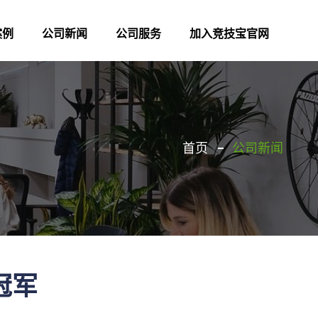
案例
公司新闻
公司服务
加入竞技宝官网
首页
公司新闻
冠军