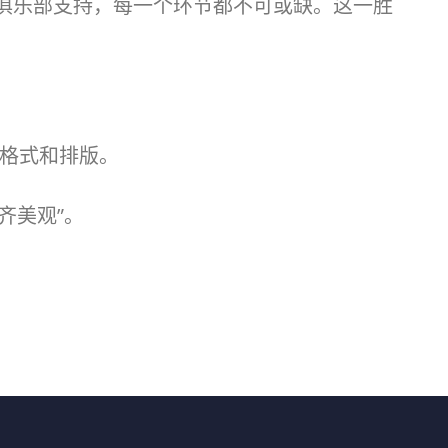
俱乐部支持，每一个环节都不可或缺。这一胜
的格式和排版。
齐美观”。