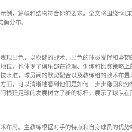
示例，篇幅和结构符合你的要求。全文将围绕“河
段均衡分布。
中表现出色，以稳健的战术、出色的球员发挥和坚韧
的地位，也体现了俱乐部在管理、训练和比赛策略上
竞技水准，球员间的默契配合以及教练组的战术布置
个方面，可以清晰地看到他们是如何一步步稳固积分
来阿根廷足球的发展树立了新的标杆，展示了球队在
战术布局。主教练根据对手的特点和自身球员的优势