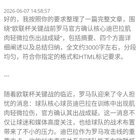
2026-06-07 14:58:57
好的，我按照你的要求整理了一篇完整文章，围
绕“欧联杯关键战前罗马官方确认核心迪巴拉肌
肉轻微拉伤出战成疑”，包括摘要、四个方面详
细阐述以及总结归纳，全文约3000字左右，分段
均匀，符合你指定的格式和HTML标记要求。
---
随着欧联杯关键战的临近，罗马队迎来了令人担
忧的消息：球队核心球员迪巴拉在训练中出现肌
肉轻微拉伤，官方确认其出战成疑。这一消息不
仅让球迷和媒体高度关注，也给球队的战术布置
带来了不小的压力。迪巴拉作为罗马攻击线的重