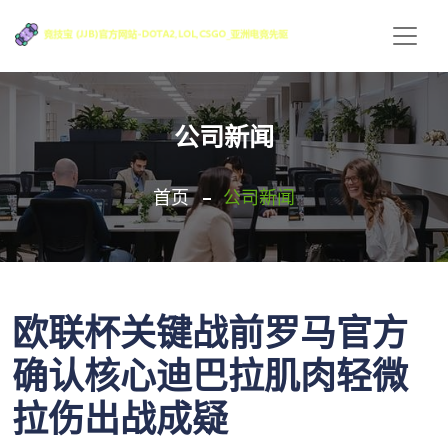
公司新闻
首页
公司新闻
欧联杯关键战前罗马官方
确认核心迪巴拉肌肉轻微
拉伤出战成疑