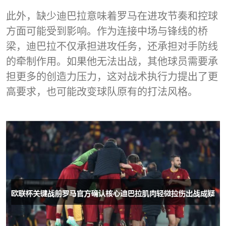
此外，缺少迪巴拉意味着罗马在进攻节奏和控球
方面可能受到影响。作为连接中场与锋线的桥
梁，迪巴拉不仅承担进攻任务，还承担对手防线
的牵制作用。如果他无法出战，其他球员需要承
担更多的创造力压力，这对战术执行力提出了更
高要求，也可能改变球队原有的打法风格。