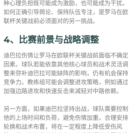
种心理负担既可能成为激励，也可能成为干扰。
如何正确引导舆论、保持队伍专注，是罗马在欧
联杯关键战前必须面对的另一挑战。
4、比赛前景与战略调整
迪巴拉伤情让罗马在欧联杯关键战前面临不确定
因素。球队若能依靠其他核心球员和战术灵活调
整来弥补迪巴拉可能缺阵的影响，仍有机会保持
竞争力。教练组可能会调整进攻策略，例如通过
加强边路进攻和快速反击来减轻对中路依赖。
另一方面，如果迪巴拉坚持出战，球队需要控制
他的上场时间和负荷，避免伤情加重。合理安排
轮换和战术布置，将在一定程度上降低受伤风