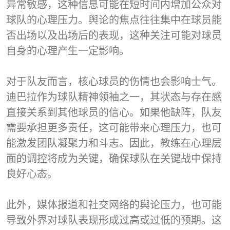
异常敏感，这种信息可能在短时间内增加公众对
球队的心理压力。舆论的焦点往往集中在球员能
否出场以及出场后的表现，这种关注可能对球员
自身的心理产生一定影响。
对于队友而言，核心球员的伤情也会影响士气。
迪巴拉作为球队精神领袖之一，其状态与存在感
直接关系到其他球员的信心。如果他缺阵，队友
需要承担更多责任，这可能带来心理压力，也可
能激发团队凝聚力和斗志。因此，教练在心理层
面的调控将成为关键，确保球队在关键战中保持
良好心态。
此外，媒体报道和社交网络的舆论压力，也可能
导致外界对球队表现形成过高或过低的预期。这