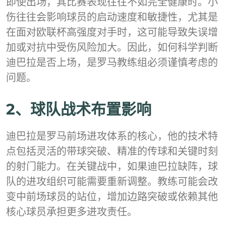
即使出场，其比赛表现往往不如完全健康时。小
伤往往会影响球员的启动速度和敏捷性，尤其是
在面对欧联杯高强度对手时，这可能导致失误增
加或对抗中受伤风险加大。因此，如何科学判断
迪巴拉是否上场，是罗马教练组必须谨慎考虑的
问题。
2、球队战术布置影响
迪巴拉是罗马前场进攻体系的核心，他的技术特
点包括灵活的带球突破、精准的传球和关键时刻
的射门能力。在关键战中，如果迪巴拉缺阵，球
队的进攻组织可能需要重新调整。教练可能会改
变中前场球员的站位，增加边路突破或依赖其他
核心球员承担更多进攻责任。