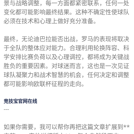
景与战略调整，每一方面都紧密联系，任何一处
变化都可能影响最终结果。这种不确定性使球队
必须在技术和心理上做好充分准备。
最终，无论迪巴拉能否出战，罗马的表现将取决
于全队的整体应对能力。合理利用轮换阵容、科
学安排比赛负荷以及心理调控，都将成为关键战
胜负的重要因素。对球迷而言，这也是一次见证
球队凝聚力和战术智慧的机会，任何决定和调整
都可能影响欧联杯征程的走向。
竞技宝官网在线
---
如果你需要，我可以帮你再把这篇文章扩展到**