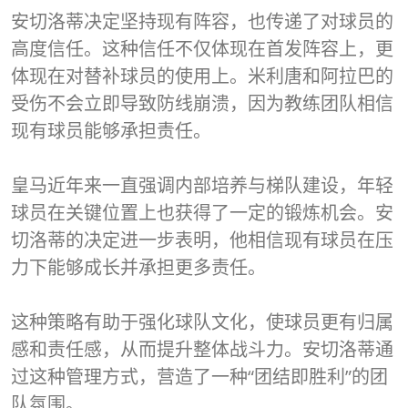
安切洛蒂决定坚持现有阵容，也传递了对球员的
高度信任。这种信任不仅体现在首发阵容上，更
体现在对替补球员的使用上。米利唐和阿拉巴的
受伤不会立即导致防线崩溃，因为教练团队相信
现有球员能够承担责任。
皇马近年来一直强调内部培养与梯队建设，年轻
球员在关键位置上也获得了一定的锻炼机会。安
切洛蒂的决定进一步表明，他相信现有球员在压
力下能够成长并承担更多责任。
这种策略有助于强化球队文化，使球员更有归属
感和责任感，从而提升整体战斗力。安切洛蒂通
过这种管理方式，营造了一种“团结即胜利”的团
队氛围。