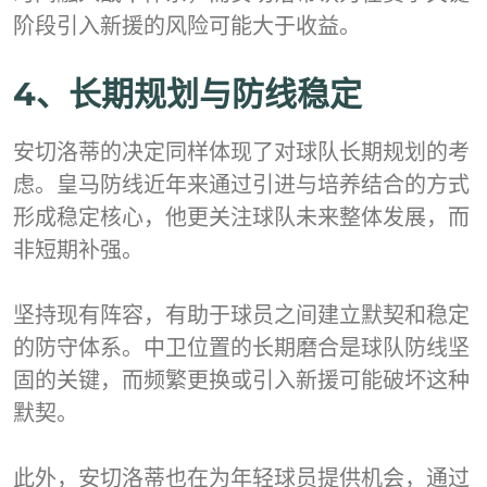
阶段引入新援的风险可能大于收益。
4、长期规划与防线稳定
安切洛蒂的决定同样体现了对球队长期规划的考
虑。皇马防线近年来通过引进与培养结合的方式
形成稳定核心，他更关注球队未来整体发展，而
非短期补强。
坚持现有阵容，有助于球员之间建立默契和稳定
的防守体系。中卫位置的长期磨合是球队防线坚
固的关键，而频繁更换或引入新援可能破坏这种
默契。
此外，安切洛蒂也在为年轻球员提供机会，通过