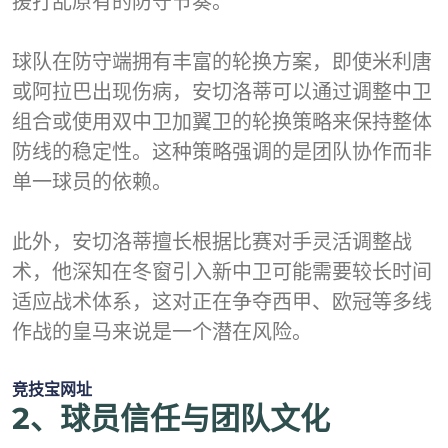
援打乱原有的防守节奏。
球队在防守端拥有丰富的轮换方案，即使米利唐
或阿拉巴出现伤病，安切洛蒂可以通过调整中卫
组合或使用双中卫加翼卫的轮换策略来保持整体
防线的稳定性。这种策略强调的是团队协作而非
单一球员的依赖。
此外，安切洛蒂擅长根据比赛对手灵活调整战
术，他深知在冬窗引入新中卫可能需要较长时间
适应战术体系，这对正在争夺西甲、欧冠等多线
作战的皇马来说是一个潜在风险。
竞技宝网址
2、球员信任与团队文化