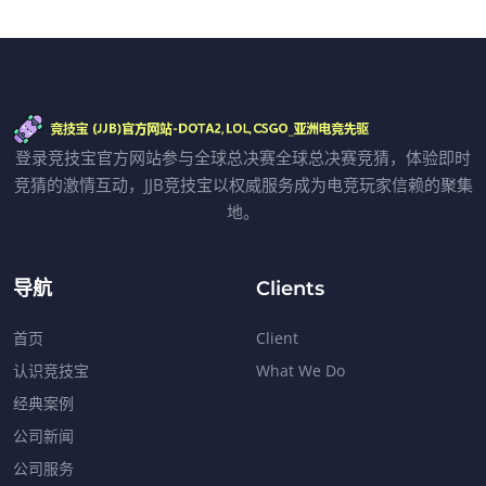
登录竞技宝官方网站参与全球总决赛全球总决赛竞猜，体验即时
竞猜的激情互动，JJB竞技宝以权威服务成为电竞玩家信赖的聚集
地。
导航
Clients
首页
Client
认识竞技宝
What We Do
经典案例
公司新闻
公司服务