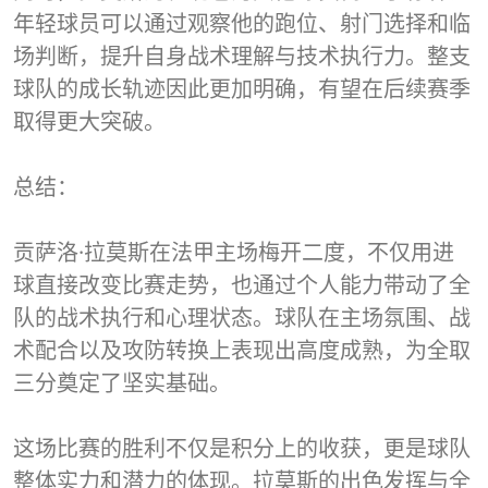
年轻球员可以通过观察他的跑位、射门选择和临
场判断，提升自身战术理解与技术执行力。整支
球队的成长轨迹因此更加明确，有望在后续赛季
取得更大突破。
总结：
贡萨洛·拉莫斯在法甲主场梅开二度，不仅用进
球直接改变比赛走势，也通过个人能力带动了全
队的战术执行和心理状态。球队在主场氛围、战
术配合以及攻防转换上表现出高度成熟，为全取
三分奠定了坚实基础。
这场比赛的胜利不仅是积分上的收获，更是球队
整体实力和潜力的体现。拉莫斯的出色发挥与全