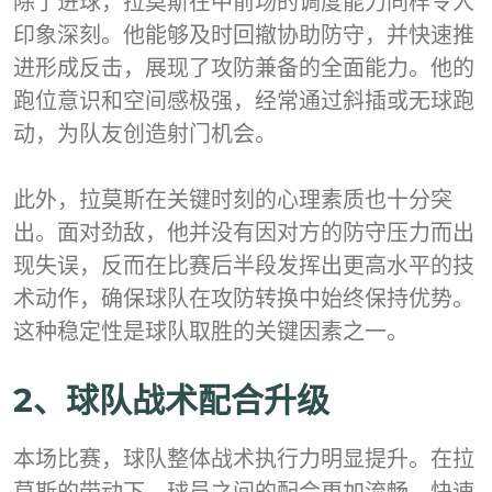
除了进球，拉莫斯在中前场的调度能力同样令人
印象深刻。他能够及时回撤协助防守，并快速推
进形成反击，展现了攻防兼备的全面能力。他的
跑位意识和空间感极强，经常通过斜插或无球跑
动，为队友创造射门机会。
此外，拉莫斯在关键时刻的心理素质也十分突
出。面对劲敌，他并没有因对方的防守压力而出
现失误，反而在比赛后半段发挥出更高水平的技
术动作，确保球队在攻防转换中始终保持优势。
这种稳定性是球队取胜的关键因素之一。
2、球队战术配合升级
本场比赛，球队整体战术执行力明显提升。在拉
莫斯的带动下，球员之间的配合更加流畅，快速