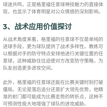
球迷共鸣，正是格里福任意球神技魅力的直接体
现，也显示了体育明星对公众情感的深刻影响。
3、战术应用价值探讨
从战术角度来看，格里福的任意球不仅是单纯的
进球手段，更为球队提供了战术多样性。教练可
以根据对手的防守特点安排他进行关键位置的任
意球，这种威胁往往迫使对方改变防守策略，为
队友创造更多进攻空间。
此外，格里福的任意球还能在比赛关键时刻打破
僵局。无论是落后追分还是扩大领先优势，他精
准的射门都可能成为比赛走势的转折点，这种不
可预测性极大地增强了球队的进攻威胁。