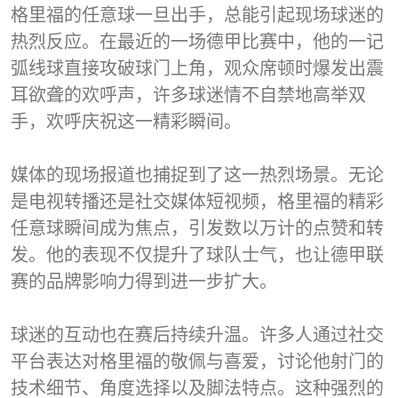
格里福的任意球一旦出手，总能引起现场球迷的
热烈反应。在最近的一场德甲比赛中，他的一记
弧线球直接攻破球门上角，观众席顿时爆发出震
耳欲聋的欢呼声，许多球迷情不自禁地高举双
手，欢呼庆祝这一精彩瞬间。
媒体的现场报道也捕捉到了这一热烈场景。无论
是电视转播还是社交媒体短视频，格里福的精彩
任意球瞬间成为焦点，引发数以万计的点赞和转
发。他的表现不仅提升了球队士气，也让德甲联
赛的品牌影响力得到进一步扩大。
球迷的互动也在赛后持续升温。许多人通过社交
平台表达对格里福的敬佩与喜爱，讨论他射门的
技术细节、角度选择以及脚法特点。这种强烈的