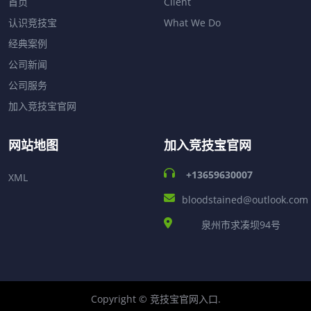
首页
Client
认识竞技宝
What We Do
经典案例
公司新闻
公司服务
加入竞技宝官网
网站地图
加入竞技宝官网
+13659630007
XML
bloodstained@outlook.com
泉州市求凑坝94号
Copyright ©
竞技宝官网入口
.