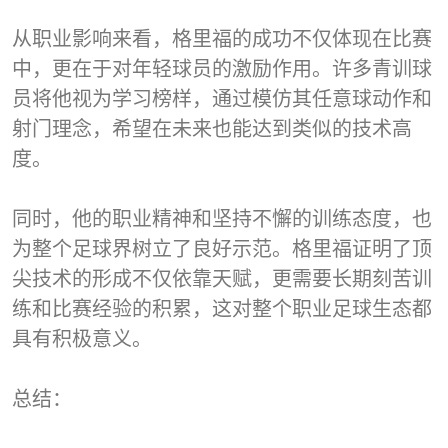
从职业影响来看，格里福的成功不仅体现在比赛
中，更在于对年轻球员的激励作用。许多青训球
员将他视为学习榜样，通过模仿其任意球动作和
射门理念，希望在未来也能达到类似的技术高
度。
同时，他的职业精神和坚持不懈的训练态度，也
为整个足球界树立了良好示范。格里福证明了顶
尖技术的形成不仅依靠天赋，更需要长期刻苦训
练和比赛经验的积累，这对整个职业足球生态都
具有积极意义。
总结：