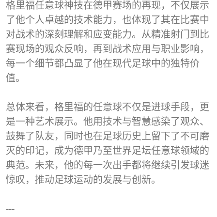
格里福任意球神技在德甲赛场的再现，不仅展示
了他个人卓越的技术能力，也体现了其在比赛中
对战术的深刻理解和应变能力。从精准射门到比
赛现场的观众反响，再到战术应用与职业影响，
每一个细节都凸显了他在现代足球中的独特价
值。
总体来看，格里福的任意球不仅是进球手段，更
是一种艺术展示。他用技术与智慧感染了观众、
鼓舞了队友，同时也在足球历史上留下了不可磨
灭的印记，成为德甲乃至世界足坛任意球领域的
典范。未来，他的每一次出手都将继续引发球迷
惊叹，推动足球运动的发展与创新。
---