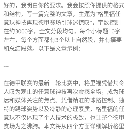
好的，我明白你的要求。我会按照你提供的格式
和结构，写一篇完整的文章，主题为“格里福任
意球神技再现德甲赛场引球迷惊叹”，字数控制
在约3000字，全文分段均匀，每个小标题10字
左右，每个方面都有3个以上自然段，并有摘要
和总结段落。以下是文章示例：
---
在德甲联赛的最新一轮比赛中，格里福凭借其令
人叹为观止的任意球神技再次震撼全场，成为球
迷和媒体关注的焦点。凭借精准的球路控制、独
特的踢球姿势以及冷静的心理素质，格里福的任
意球不仅体现了个人技术的极致，也让整个德甲
赛场为之沸腾。本文将从四个方面详细解析格里