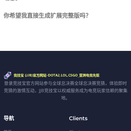
你希望我直接生成扩展完整版吗？
登录竞技宝官方网站参与全球总决赛全球总决赛竞猜，体验即时
竞猜的激情互动，JJB竞技宝以权威服务成为电竞玩家信赖的聚集
地。
导航
Clients