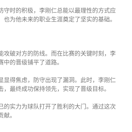
防守时的积极，李刚仁总能以最理性的方式应
，也为他未来的职业生涯奠定了坚实的基础。
能攻破对方的防线。而在比赛的关键时刻，李
赛中的晋级铺平了道路。
显显得焦虑，防守出现了漏洞。此时，李刚仁
击，最终成功保持领先，实现了晋级目标。
己的实力为球队打开了胜利的大门。通过这次
贡献。