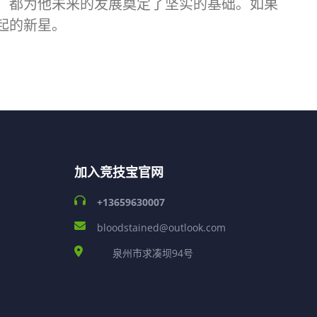
，都为他未来的发展奠定了坚实的基础。如果
起的新星。
加入竞技宝官网
+13659630007
bloodstained@outlook.com
泉州市求凑坝94号