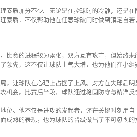
心理素质加分不少。无论是在控球时的冷静，还是在
心理素质，不仅帮助他在任意球破门时做到镇定自若
点。比赛的进程较为紧张，双方互有攻守，但始终未
得了领先，这不仅让球队士气大增，也为他们在小组
僵局，让球队在心理上占据了上风。对方在失球后明
进攻机会。比赛后半段，球队通过稳固防守与精准反
要地位。他不仅是进攻的发起者，还在关键时刻用自
重而成熟的表现，也为球队的晋级做出了不可忽视的