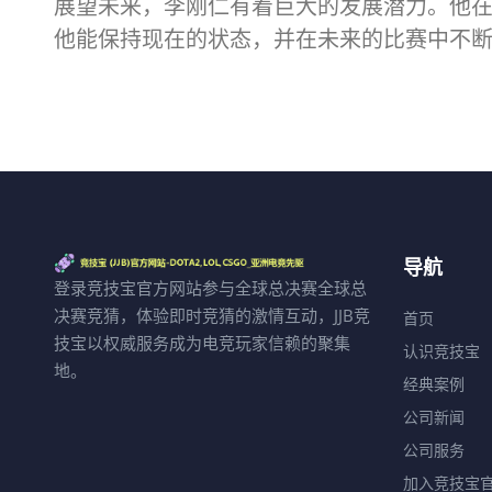
展望未来，李刚仁有着巨大的发展潜力。他
他能保持现在的状态，并在未来的比赛中不
导航
登录竞技宝官方网站参与全球总决赛全球总
决赛竞猜，体验即时竞猜的激情互动，JJB竞
首页
技宝以权威服务成为电竞玩家信赖的聚集
认识竞技宝
地。
经典案例
公司新闻
公司服务
加入竞技宝