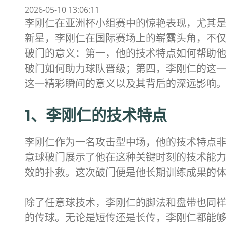
2026-05-10 13:06:11
李刚仁在亚洲杯小组赛中的惊艳表现，尤其
新星，李刚仁在国际赛场上的崭露头角，不
破门的意义：第一，他的技术特点如何帮助
破门如何助力球队晋级；第四，李刚仁的这
这一精彩瞬间的意义以及其背后的深远影响
1、李刚仁的技术特点
李刚仁作为一名攻击型中场，他的技术特点
意球破门展示了他在这种关键时刻的技术能
效的扑救。这次破门便是他长期训练成果的
除了任意球技术，李刚仁的脚法和盘带也同
的传球。无论是短传还是长传，李刚仁都能