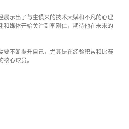
经展示出了与生俱来的技术天赋和不凡的心理
迷和媒体开始关注到李刚仁，期待他在未来的
需要不断提升自己，尤其是在经验积累和比赛
的核心球员。