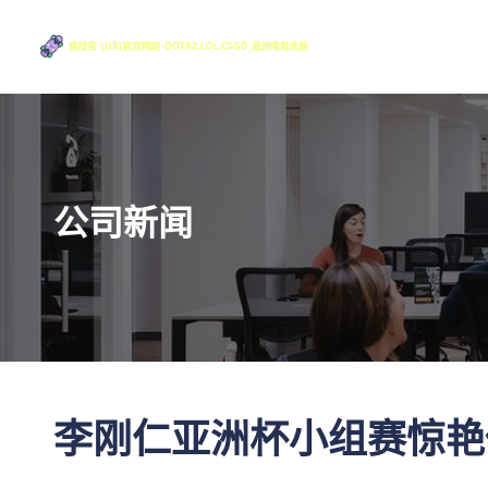
公司新闻
李刚仁亚洲杯小组赛惊艳