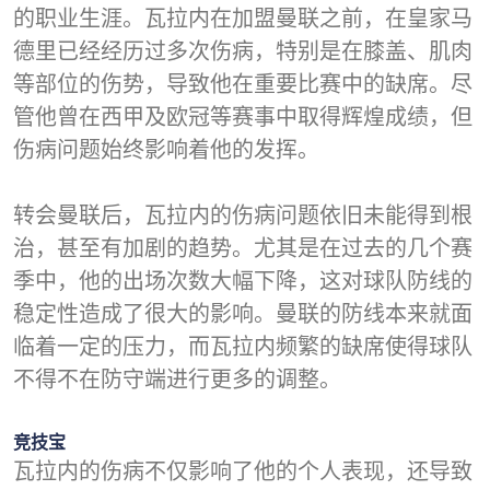
的职业生涯。瓦拉内在加盟曼联之前，在皇家马
德里已经经历过多次伤病，特别是在膝盖、肌肉
等部位的伤势，导致他在重要比赛中的缺席。尽
管他曾在西甲及欧冠等赛事中取得辉煌成绩，但
伤病问题始终影响着他的发挥。
转会曼联后，瓦拉内的伤病问题依旧未能得到根
治，甚至有加剧的趋势。尤其是在过去的几个赛
季中，他的出场次数大幅下降，这对球队防线的
稳定性造成了很大的影响。曼联的防线本来就面
临着一定的压力，而瓦拉内频繁的缺席使得球队
不得不在防守端进行更多的调整。
竞技宝
瓦拉内的伤病不仅影响了他的个人表现，还导致