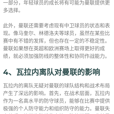
一部分，年轻球员的成长将有可能为曼联提供更
多选择。
此外，曼联还需要考虑现有中卫球员的状态和表
现。像马奎尔、林德洛夫等球员，虽然在某些比
赛中有不错的发挥，但也存在一定的不稳定性。
曼联如果想在英超和欧洲赛场上取得更好的成
绩，就必须加强防线的整体性和协同作战能力。
4、瓦拉内离队对曼联的影响
瓦拉内的离队无疑对曼联的球队结构和战术布局
产生了深远的影响。首先，在战术层面，瓦拉内
作为一名高水平的防守球员，能够在比赛中提供
极强的个人防守能力和组织防守的能力。曼联失