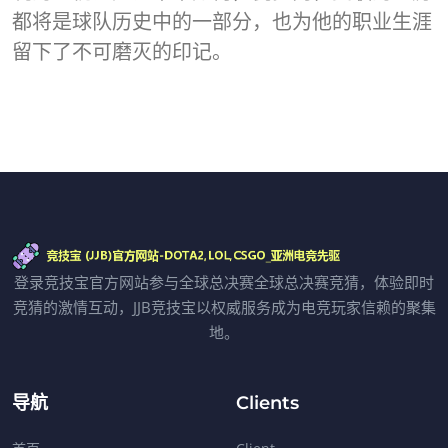
都将是球队历史中的一部分，也为他的职业生涯
留下了不可磨灭的印记。
登录竞技宝官方网站参与全球总决赛全球总决赛竞猜，体验即时
竞猜的激情互动，JJB竞技宝以权威服务成为电竞玩家信赖的聚集
地。
导航
Clients