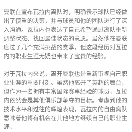
曼联在宣布瓦拉内离队时，明确表示球队已经做
出了慎重的决策，并与球员和他的团队进行了深
入沟通。瓦拉内也表达了自己希望通过离队重新
调整状态、找回最佳状态的意愿。虽然他在曼联
度过了几个充满挑战的赛季，但这段经历对瓦拉
内的职业生涯无疑也带来了宝贵的经验。
对于瓦拉内来说，离开曼联也是重新审视自己职
业生涯的重要时刻。虽然他离开了英超的舞台，
但作为一名拥有丰富国际赛事经验的球员，瓦拉
内依然会是其他俱乐部争夺的目标。考虑到他的
技术水平和过往的辉煌表现，瓦拉内的自由离队
意味着他将有机会在其他地方继续自己的职业生
涯。